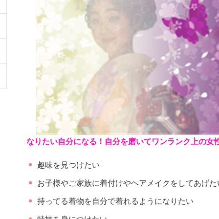
なりたい自分になる！自分を磨いてワンランク上の女
趣味を見つけたい
お子様やご家族に着付けやヘアメイクをしてあげた
持ってる着物を自分で着れるようになりたい