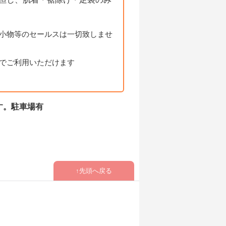
小物等のセールスは一切致しませ
でご利用いただけます
す。駐車場有
先頭へ戻る