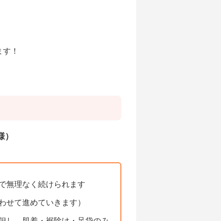
ます！
名様）
で無理なく続けられます
わせて進めていきます）
但し、肌着・裾除け・足袋のみ