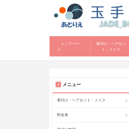
トップペー
着付け・ヘアセッ
ジ
ト・メイク
メニュー
着付け・ヘアセット・メイク
料金表